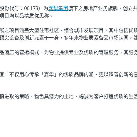
份代号：00173）为
嘉华集团
旗下之房地产业务旗舰，创立
项目均以品精质优见称。
展之项目涵盖大型住宅社区、综合城市发展项目，其中包括优
顶尖设备及创新元素于一身，多年来物业质素备受市场认同，
品酒店的营运模式，为物业提供专业及优质的管理服务，其服
宜，不仅用心传承「嘉华」的优质品牌内涵，更以臻善创新的
慎进取的策略，物色具潜力的土地，竭诚为客户打造优质的生