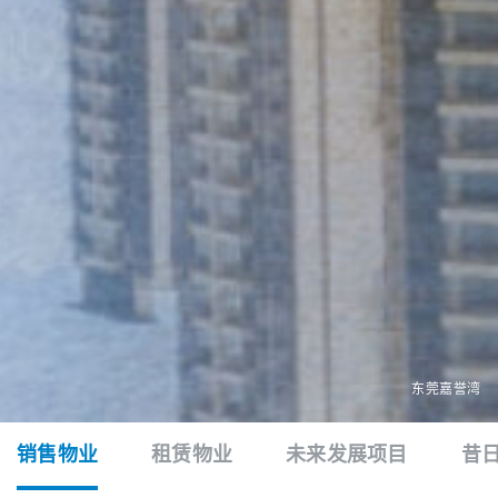
东莞嘉誉湾
销售物业
租赁物业
未来发展项目
昔