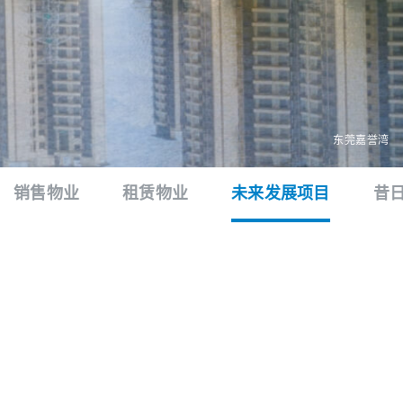
东莞嘉誉湾
销售物业
租赁物业
未来发展项目
昔
全部
南京
上海
综合发展
AKIS翎际
南京建邺区河西新城