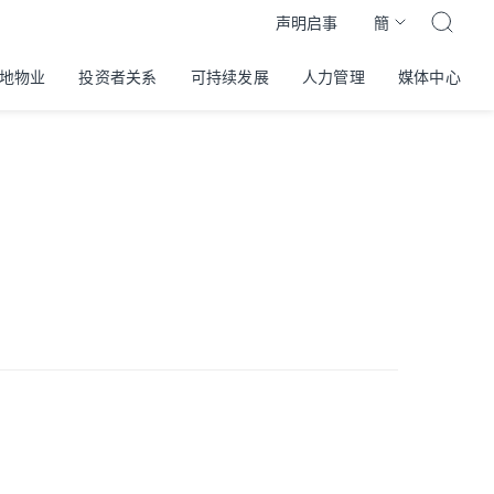
簡
声明启事
地物业
投资者关系
可持续发展
人力管理
媒体中心