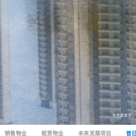
东莞嘉誉湾
销售物业
租赁物业
未来发展项目
昔