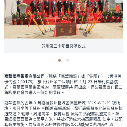
苏州第三个项目奠基仪式
嘉華國際集團有限公司
（簡稱「嘉華國際」或「集團」）（香港股
份代號：00173） 旗下蘇州第三個項目於 4 月 23 日舉行奠基儀
式，嘉華國際華東區域的一眾管理層共 同出席，標誌著集團在長三
角的業務發展進入一個新的階段。
嘉華國際於去年 9 月投得蘇州相城區高鐵新城 2019-WG-29 號地
塊。項目坐落于蘇州 相城區高鐵新城，鄰近高鐵蘇州北站及蘇州軌
道交通 2 號線，周邊商業、教育及醫 療等生活配套設施完善。項
目總樓面面積為七萬平方米，將被打造成六棟高層精品 住宅，並配
套商業設施，為該區再添居住條件優越及功能完善的精品社區。