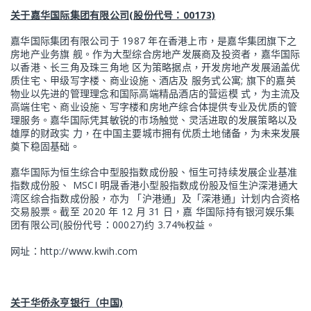
关于嘉华国际集团有限公司(股份代号：00173)
嘉华国际集团有限公司于 1987 年在香港上市，是嘉华集团旗下之
房地产业务旗 舰。作为大型综合房地产发展商及投资者，嘉华国际
以香港、长三角及珠三角地 区为策略据点，开发房地产发展涵盖优
质住宅、甲级写字楼、商业设施、酒店及 服务式公寓; 旗下的嘉英
物业以先进的管理理念和国际高端精品酒店的营运模 式，为主流及
高端住宅、商业设施、写字楼和房地产综合体提供专业及优质的管
理服务。嘉华国际凭其敏锐的市场触觉、灵活进取的发展策略以及
雄厚的财政实 力，在中国主要城市拥有优质土地储备，为未来发展
奠下稳固基础。
嘉华国际为恒生综合中型股指数成份股、恒生可持续发展企业基准
指数成份股、 MSCI 明晟香港小型股指数成份股及恒生沪深港通大
湾区综合指数成份股，亦为 「沪港通」及「深港通」计划内合资格
交易股票。截至 2020 年 12 月 31 日，嘉 华国际持有银河娱乐集
团有限公司(股份代号：00027)约 3.74%权益。
网址：http://www.kwih.com
关于华侨永亨银行（中国)