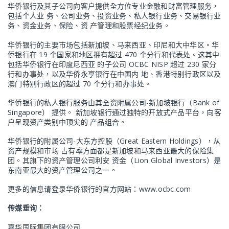
华侨银行及其子公司向客户提供全方位专业金融和财富管理服务，
包括个人业 务、公司业务、投资业务、私人银行业务、交易银行业
务、资金业务、保险、资 产管理和股票经纪业务。
华侨银行的主要市场包括新加坡、马来西亚、印尼和大中华区。华
侨银行在 19 个国家和地区拥有超过 470 个分行和代表处。这其中
包括华侨银行在印度尼西亚 的子公司 OCBC NISP 超过 230 家分
行和办事处，以及华侨永亨银行在中国内 地、香港特别行政区以及
澳门特别行政区的超过 70 个分行和办事处。
华侨银行的私人银行服务由其全资附属公司-新加坡银行（Bank of
Singapore） 提供。 新加坡银行通过独特的开放式产品平台，向客
户呈现资产类别中顶尖的 产品组合。
华侨银行的附属公司-大东方控股（Great Eastern Holdings），从
资产规模和市场 占有率方面都是新加坡和马来西亚最大的保险集
团。其旗下的资产管理公司利安 资金（Lion Global Investors）是
东南亚最大的资产管理公司之一。
更多的信息请登录华侨银行的官方网站：www.ocbc.com
传媒垂询：
嘉华国际集团有限公司