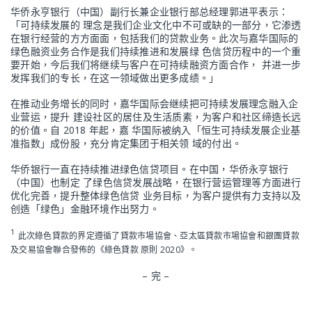
华侨永亨银行（中国）副行长兼企业银行部总经理郭进平表示：
「可持续发展的 理念是我们企业文化中不可或缺的一部分，它渗透
在银行经营的方方面面，包括我们的贷款业务。此次与嘉华国际的
绿色融资业务合作是我们持续推进和发展绿 色信贷历程中的一个重
要开始，今后我们将继续与客户在可持续融资方面合作， 并进一步
发挥我们的专长，在这一领域做出更多成绩。」
在推动业务增长的同时，嘉华国际会继续把可持续发展理念融入企
业营运，提升 建设社区的居住及生活质素，为客户和社区缔造长远
的价值。自 2018 年起，嘉 华国际被纳入「恒生可持续发展企业基
准指数」成份股，充分肯定集团于相关领 域的付出。
华侨银行一直在持续推进绿色信贷项目。在中国，华侨永亨银行
（中国）也制定 了绿色信贷发展战略，在银行营运管理等方面进行
优化完善，提升整体绿色信贷 业务目标，为客户提供有力支持以及
创造「绿色」金融环境作出努力。
1
此次綠色貸款的界定遵循了貸款市場協會、亞太區貸款市場協會和銀團貸款
及交易協會聯合發佈的《綠色貸款 原則 2020》。
– 完 –