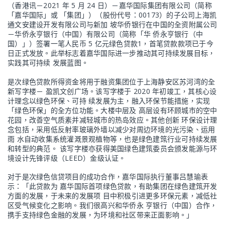
（香港讯－2021 年 5 月 24 日）－嘉华国际集团有限公司（简称
「嘉华国际」或 「集团」）（股份代号：00173）的子公司上海凯
通文安建设开发有限公司与新加 坡华侨银行在中国的全资附属公司
－华侨永亨银行（中国）有限公司（简称「华 侨永亨银行（中
国）」）签署一笔人民币 5 亿元绿色贷款1，首笔贷款款项已于今
日正式发放。此举标志着嘉华国际进一步推动其可持续发展目标，
实践其可持续 发展蓝图。
是次绿色贷款所得资金将用于融资集团位于上海静安区苏河湾的全
新写字楼－ 盈凯文创广场。该写字楼于 2020 年初竣工，其核心设
计理念以绿色环保、可持 续发展为主，融入环保节能措施，实现
「绿色环保」的全方位功能。大楼中层及 高层设有环顾城市的空中
花园，改善空气质素并减轻城市的热岛效应。其他创新 环保设计理
念包括，采用低反射率玻璃外墙以减少对周边环境的光污染、运用
雨 水自动收集系统灌溉景观植物等，也是绿色建筑行业可持续发展
和转型的典范。 该写字楼亦获得美国绿色建筑委员会颁发能源与环
境设计先锋评级（LEED）金级认证。
对于是次绿色信贷项目的成功合作，嘉华国际执行董事吕慧瑜表
示：「此贷款为 嘉华国际首项绿色贷款，有助集团在绿色建筑开发
方面的发展，于未来的发展项 目中积极引进更多环保元素，减低社
区受气候变化之影响。我们很高兴和华侨永 亨银行（中国）合作，
携手支持绿色金融的发展，为环境和社区带来正面影响。」