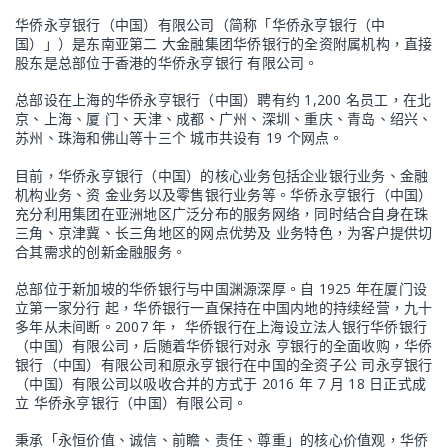
华侨永亨银行（中国）有限公司（简称「华侨永亨银行（中
国）」）是东南亚第二 大金融集团华侨银行的全资附属机构，直接
股东是总部位于香港的华侨永亨银行 有限公司。
总部设在上海的华侨永亨银行（中国）聘有约 1,200 名员工，在北
京、上海、厦 门、天津、成都、广州、深圳、重庆、青岛、绍兴、
苏州、珠海和佛山等十三个 城市共设有 19 个网点。
目前，华侨永亨银行（中国）的核心业务包括企业银行业务、金融
机构业务、资 金业务以及零售银行业务等。华侨永亨银行（中国）
充分利用集团在亚洲地区广泛分布的服务网络，同时结合自身在珠
三角、京津冀、长三角地区的网点优势及 业务特色，为客户提供切
合其需求的创新金融服务。
总部位于新加坡的华侨银行与中国渊源深厚。自 1925 年在厦门设
立第一家分行 起，华侨银行一直保持在中国内地的持续经营，九十
多年从未间断。2007 年， 华侨银行在上海设立法人银行华侨银行
（中国）有限公司，后随着华侨银行对永 亨银行的全面收购，华侨
银行（中国）有限公司和原永亨银行在中国的全资子公 司永亨银行
（中国）有限公司以吸收合并的方式于 2016 年 7 月 18 日正式成
立 华侨永亨银行（中国）有限公司。
秉承「永恒价值、诚信、前瞻、责任、尊重」的核心价值观，华侨